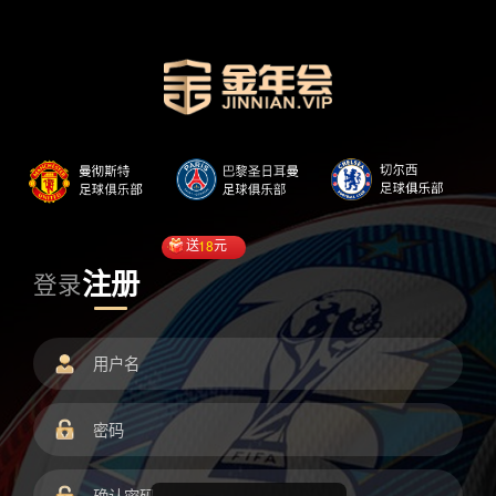
送
18
元
注册
登录