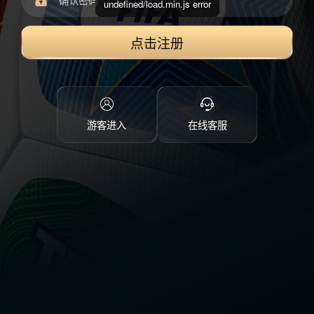
undefined/load.min.js error
点击注册
游客进入
在线客服